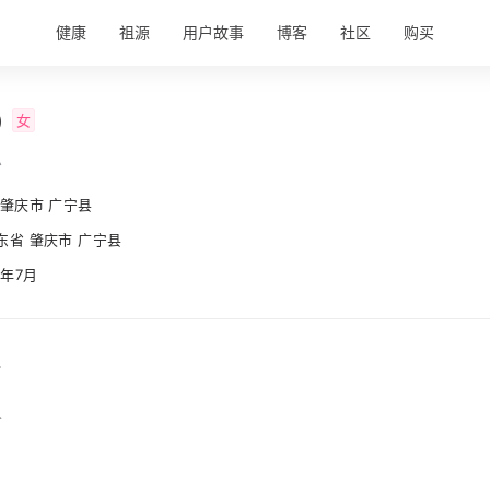
健康
祖源
用户故事
博客
社区
购买
)
女
息
 肇庆市 广宁县
东省 肇庆市 广宁县
8年7月
事
人