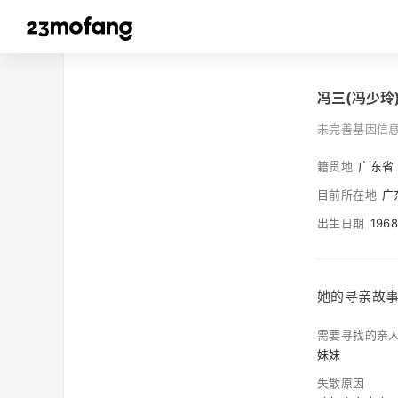
冯三(冯少玲
未完善基因信
籍贯地
广东省
目前所在地
广
出生日期
196
她的寻亲故
需要寻找的亲
妹妹
失散原因