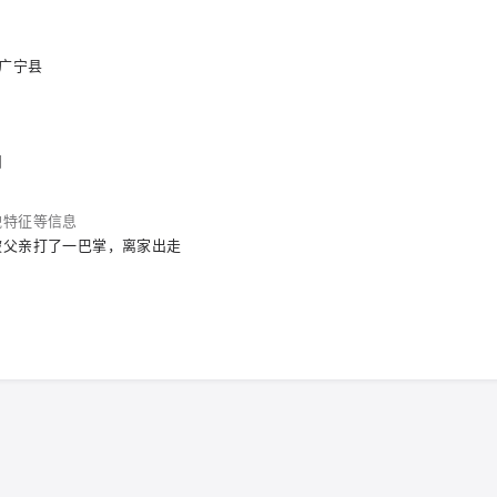
 广宁县
围
貌特征等信息
被父亲打了一巴掌，离家出走