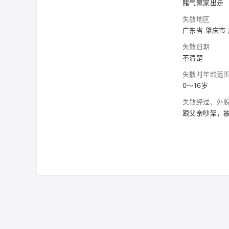
赌气离家出走
失散地区
广东省 肇庆市
失散日期
不清楚
失散时年龄范
0～16岁
失散经过、外
跟父亲吵架，