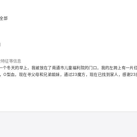
 全部
围
貌特征等信息
月，一个冬天的早上，我被放在了南通市儿童福利院的门口，我的左跨上有一片
，O型血，现在寻父母和兄弟姐妹，通过23魔方，现在已找到家人，感谢23