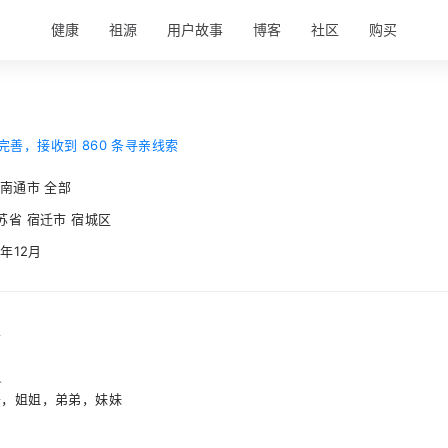
健康
祖源
用户故事
博客
社区
购买
完善，接收到 860 条寻亲线索
 南通市 全部
苏省 宿迁市 宿城区
5年12月
事
人
哥，姐姐，弟弟，妹妹