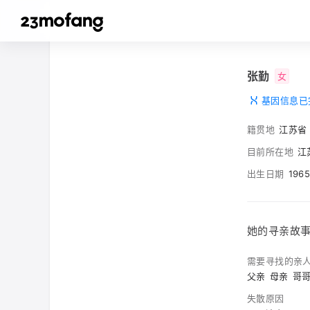
张勤
女
基因信息已
籍贯地
江苏省
目前所在地
江
出生日期
196
她的寻亲故
需要寻找的亲
父亲
母亲
哥
失散原因