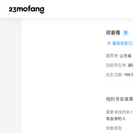
邓景骞
男
基因信息已
籍贯地
山东省
目前所在地
湖
出生日期
198
他的寻亲故
需要寻找的亲
有血亲的人
失散原因