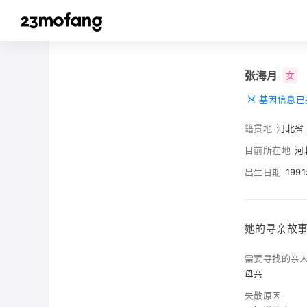
张海月
女
基因信息已
籍贯地
河北省
目前所在地
河
出生日期
199
她的寻亲故
需要寻找的亲
母亲
失散原因