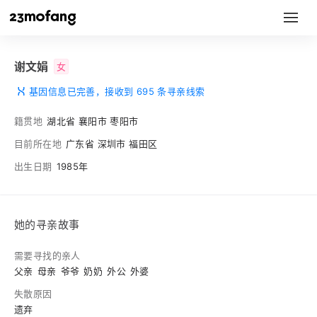
谢文娟
女
基因信息已完善，接收到 695 条寻亲线索
籍贯地
湖北省 襄阳市 枣阳市
目前所在地
广东省 深圳市 福田区
出生日期
1985年
她的寻亲故事
需要寻找的亲人
父亲
母亲
爷爷
奶奶
外公
外婆
失散原因
遗弃