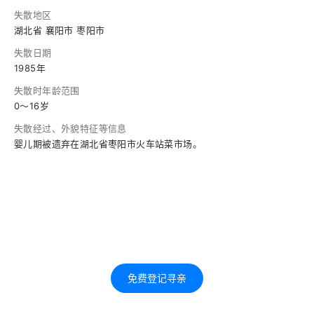
失散地区
湖北省 襄阳市 枣阳市
失散日期
1985年
失散时年龄范围
0～16岁
失散经过、外貌特征等信息
婴儿期被遗弃在湖北省枣阳市火车站菜市场。
免费登记寻亲