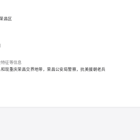
 荣昌区
围
貌特征等信息
昌和现重庆荣昌交界地带，荣昌公安局警察，抗美援朝老兵