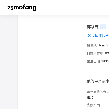
郭联芳
男
基因信息已
籍贯地
重庆市
目前所在地
重
出生日期
193
他的寻亲故
需要寻找的亲
祖父
失散原因