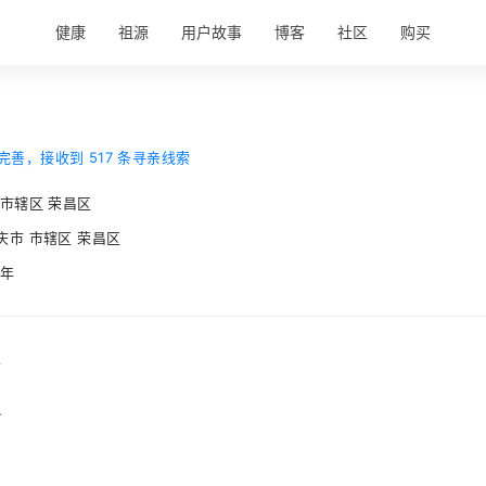
健康
祖源
用户故事
博客
社区
购买
完善，接收到 517 条寻亲线索
 市辖区 荣昌区
庆市 市辖区 荣昌区
5年
事
人