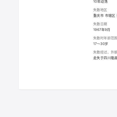
10年动荡
失散地区
重庆市 市辖区
失散日期
1967年9月
失散时年龄范
17～30岁
失散经过、外
走失于四川隆