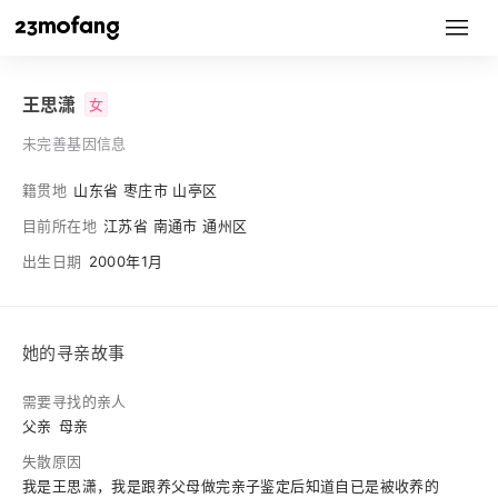
王思潇
女
未完善基因信息
籍贯地
山东省 枣庄市 山亭区
目前所在地
江苏省 南通市 通州区
出生日期
2000年1月
她的寻亲故事
需要寻找的亲人
父亲
母亲
失散原因
我是王思潇，我是跟养父母做完亲子鉴定后知道自已是被收养的