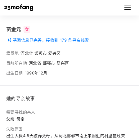
苗金元
女
基因信息已完善，接收到 179 条寻亲线索
籍贯地
河北省 邯郸市 复兴区
目前所在地
河北省 邯郸市 复兴区
出生日期
1990年12月
她的寻亲故事
需要寻找的亲人
父亲
母亲
失散原因
出生大概4.5天被养父母，从河北邯郸市南上宋附近的村里抱过来