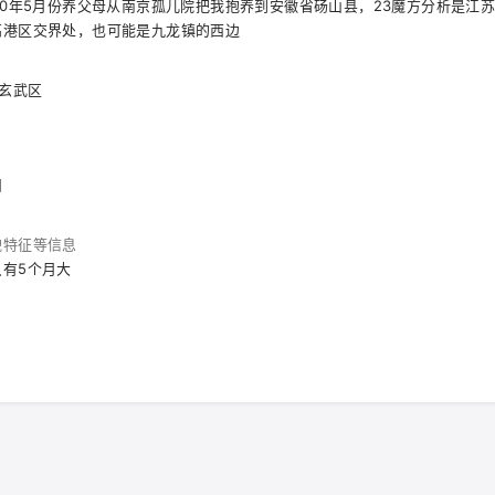
90年5月份养父母从南京孤儿院把我抱养到安徽省砀山县，23魔方分析是江
高港区交界处，也可能是九龙镇的西边
 玄武区
围
貌特征等信息
有5个月大