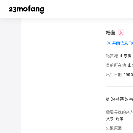
杨莹
女
基因信息已
籍贯地
山东省
目前所在地
山
出生日期
199
她的寻亲故
需要寻找的亲
父亲
母亲
失散原因