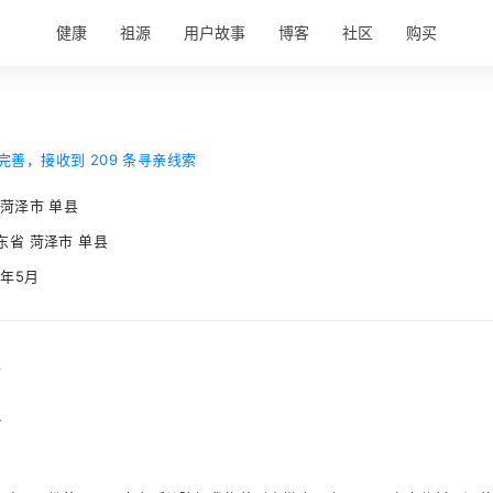
健康
祖源
用户故事
博客
社区
购买
完善，接收到 209 条寻亲线索
 菏泽市 单县
东省 菏泽市 单县
0年5月
事
人