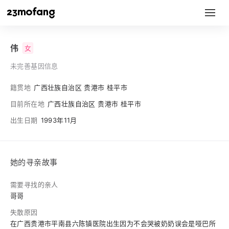
伟
女
未完善基因信息
籍贯地
广西壮族自治区 贵港市 桂平市
目前所在地
广西壮族自治区 贵港市 桂平市
出生日期
1993年11月
她的寻亲故事
需要寻找的亲人
哥哥
失散原因
在广西贵港市平南县六陈镇医院出生因为不会哭被奶奶误会是哑巴所