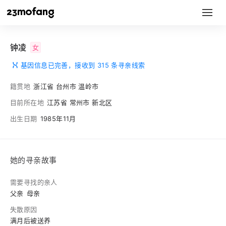
钟凌
女
基因信息已完善，接收到 315 条寻亲线索
籍贯地
浙江省 台州市 温岭市
目前所在地
江苏省 常州市 新北区
出生日期
1985年11月
她的寻亲故事
需要寻找的亲人
父亲
母亲
失散原因
满月后被送养