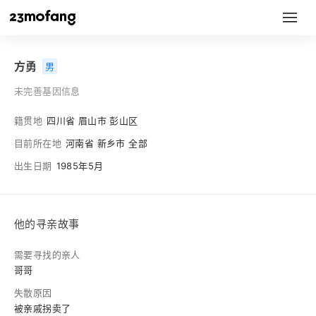
方勇
男
未完善基因信息
籍贯地
四川省 眉山市 彭山区
目前所在地
河南省 新乡市 全部
出生日期
1985年5月
他的寻亲故事
需要寻找的亲人
哥哥
失散原因
被亲戚拐卖了