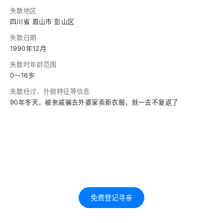
失散地区
四川省 眉山市 彭山区
失散日期
1990年12月
失散时年龄范围
0～16岁
失散经过、外貌特征等信息
90年冬天，被亲戚骗去外婆家卖新衣服，就一去不复返了
免费登记寻亲