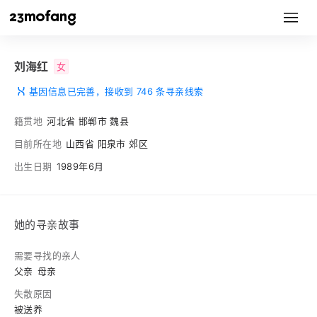
刘海红
女
基因信息已完善，接收到 746 条寻亲线索
籍贯地
河北省 邯郸市 魏县
目前所在地
山西省 阳泉市 郊区
出生日期
1989年6月
她的寻亲故事
需要寻找的亲人
父亲
母亲
失散原因
被送养