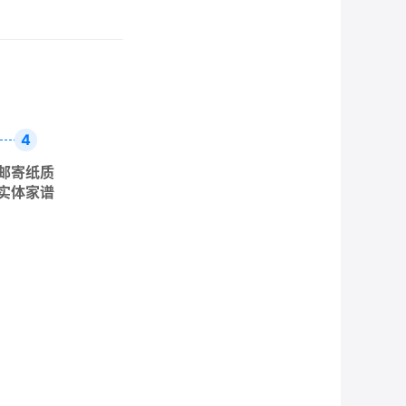
4
邮寄纸质
实体家谱