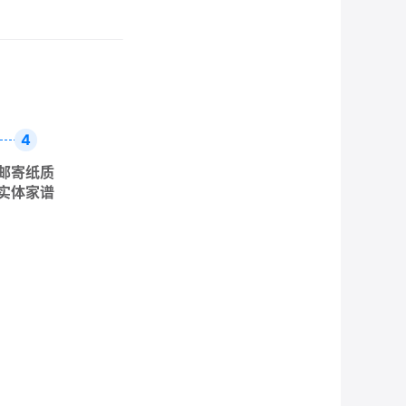
4
邮寄纸质
实体家谱