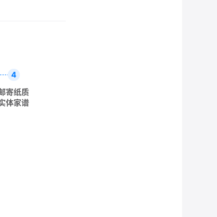
4
邮寄纸质
实体家谱