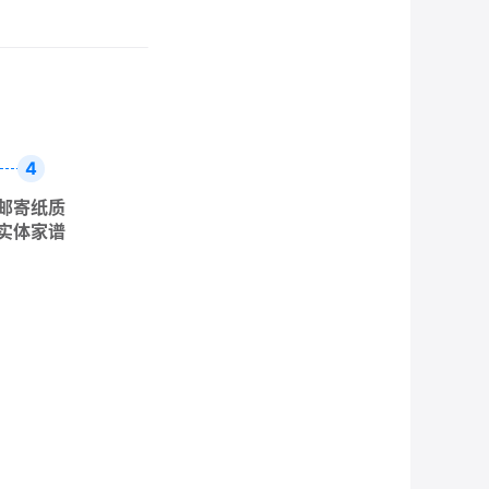
4
邮寄纸质
实体家谱