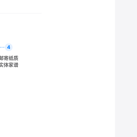
4
邮寄纸质
实体家谱