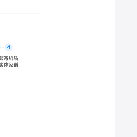
4
邮寄纸质
实体家谱