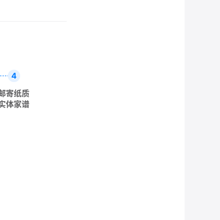
4
邮寄纸质
实体家谱