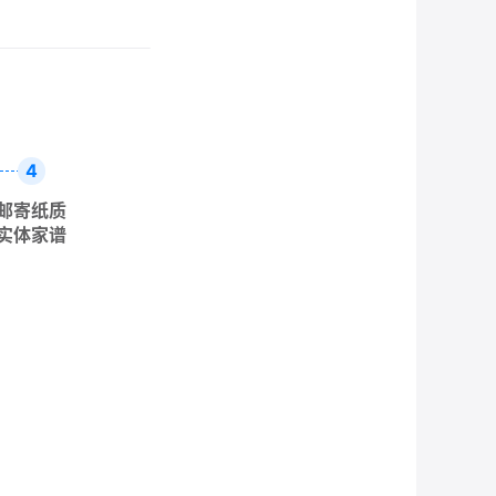
4
邮寄纸质
实体家谱