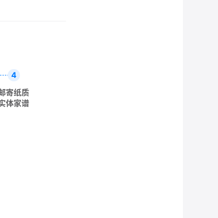
4
邮寄纸质
实体家谱