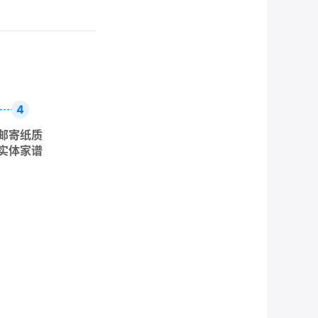
4
邮寄纸质
实体家谱