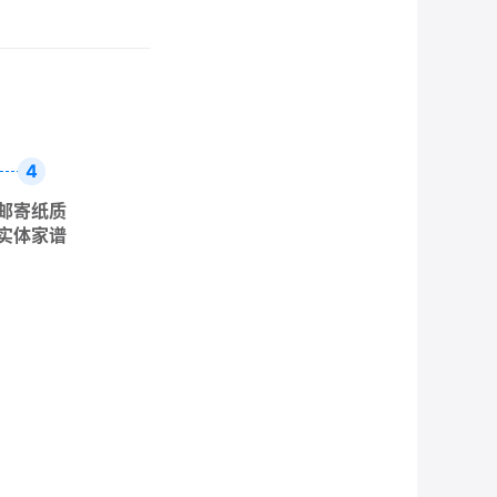
4
邮寄纸质
实体家谱