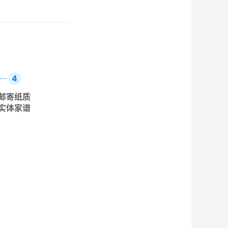
4
邮寄纸质
实体家谱