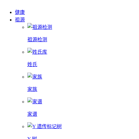
健康
祖源
祖源检测
姓氏
家族
家谱
Y 树