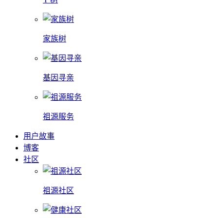
家族树
基因寻亲
祖源服务
用户故事
博客
社区
祖源社区