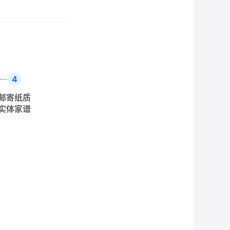
4
邮寄纸质
实体家谱