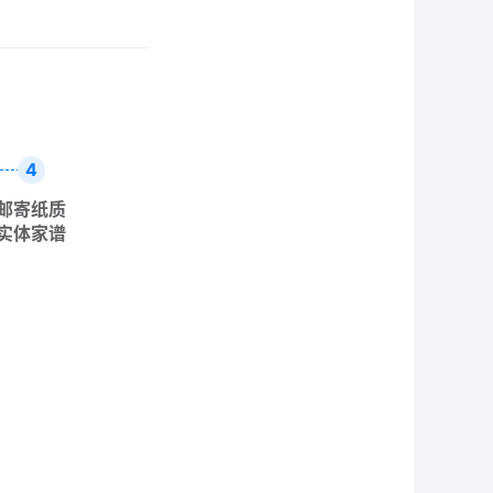
4
邮寄纸质
实体家谱