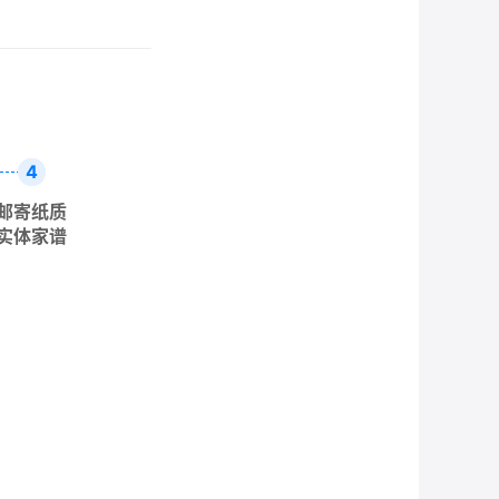
4
邮寄纸质
实体家谱