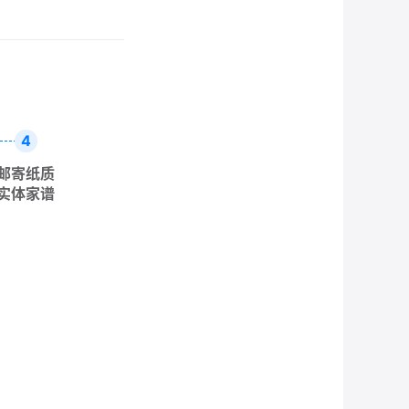
4
邮寄纸质
实体家谱