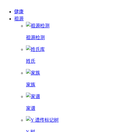
健康
祖源
祖源检测
姓氏
家族
家谱
Y 树