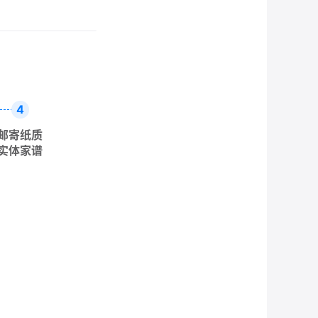
4
邮寄纸质
实体家谱