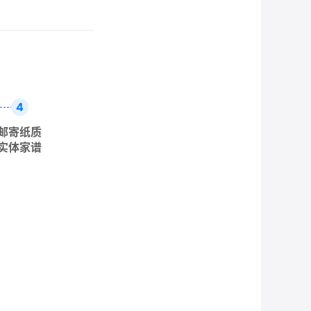
4
邮寄纸质
实体家谱