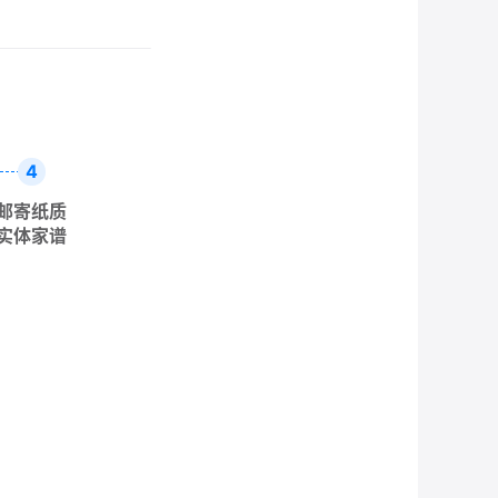
4
邮寄纸质
实体家谱