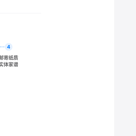
4
邮寄纸质
实体家谱