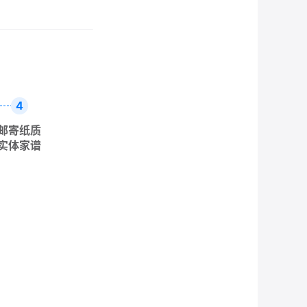
4
邮寄纸质
实体家谱