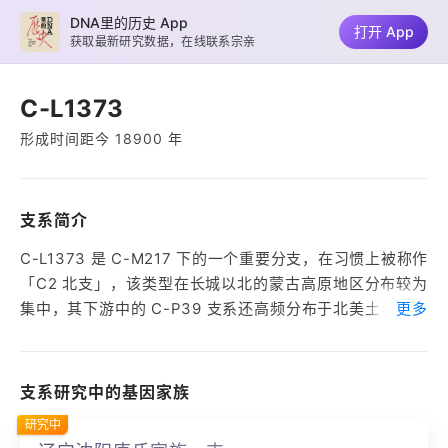
DNA里的历史 App
打开 App
获取最新研究数据，在线联系宗亲
C-L1373
形成时间距今 18900 年
支系简介
C-L1373 是 C-M217 下的一个重要分支，在习惯上被称作
「C2 北支」，该类型在长城以北的蒙古高原地区分布较为
集中，其下游中的 C-P39 支系还高频分布于北美土著中。
更多
在中国，该类型目前约有 1.21% 的男性人口占比，常见于
蒙古族、满族、鄂伦春族等北方少数民族中，在汉族中比
较少见。
支系研究中的基因家族
研究中