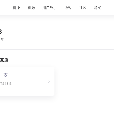
健康
祖源
用户故事
博客
社区
购买
3
 年
家族
一支
S4313
前