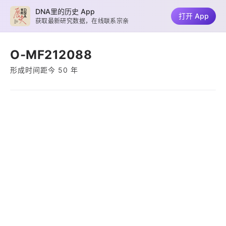
DNA里的历史 App
打开 App
获取最新研究数据，在线联系宗亲
O-MF212088
形成时间距今 50 年