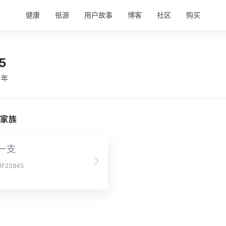
健康
祖源
用户故事
博客
社区
购买
5
 年
家族
一支
23845