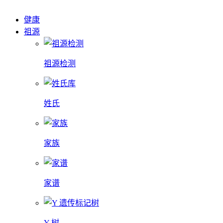
健康
祖源
祖源检测
姓氏
家族
家谱
Y 树