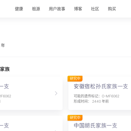
健康
祖源
用户故事
博客
社区
购买
 年
家族
研究中
一支
安徽宿松孙氏家族一支
6062
可能的遗传标记：O-MF6062
前
形成时间： 2440 年前
研究中
一支
中国胡氏家族一支