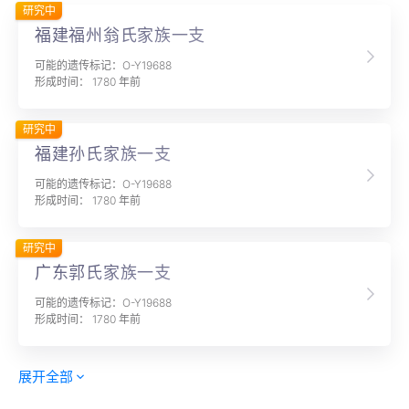
研究中
福建福州翁氏家族一支
可能的遗传标记：O-Y19688
形成时间： 1780 年前
研究中
福建孙氏家族一支
可能的遗传标记：O-Y19688
形成时间： 1780 年前
研究中
广东郭氏家族一支
可能的遗传标记：O-Y19688
形成时间： 1780 年前
展开全部