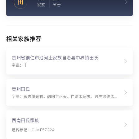
田
家族
省份
相关家族推荐
贵州省铜仁市沿河土家族自治县中界镇田氏
字辈：丰
贵州田氏
字辈：永志腾光有。朝国世正天。仁洪太宗庆。兴应锦维孟。发开德胜强。进绍先家成。胡禄冬勇康。云兰美万良。文学义中金。富贵荣华昌。
西南田氏家族
遗传标记：C-MF57324