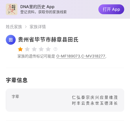
DNA里的历史 App
打开 App
登记资料，获取你的家族线索
姓氏家族
家族详情
贵州省毕节市赫章县田氏
田
家族的遗传标记可能是
O-MF189073
,
C-MV318277
,
字辈信息
字辈
仁弘泰宗庆兴应景维茂
时丰云贵永世玉德泽长