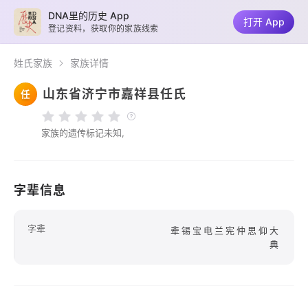
DNA里的历史 App
打开 App
登记资料，获取你的家族线索
姓氏家族
家族详情
山东省济宁市嘉祥县任氏
任
家族的遗传标记未知,
字辈信息
字辈
辈锡宝电兰宪仲思仰大
典