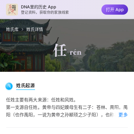
DNA里的历史 App
打开 App
登记资料，获取你的家族线索
姓氏库
姓氏详情
任
rén
姓氏起源
任姓主要有两大来源：任姓和风姓。
第一支源自任姓。黄帝与四妃嫫母生有二子：苍林、禺阳。禺
阳（也作禹阳，一说为黄帝之孙颛顼之少子阳），也称禺虢，
更多
受封于任，古城在今河北任邱西北，后南移山东济宁东南。任
氏族也是黄帝时代十二个重要氏族之一，地处东临东夷族，禺