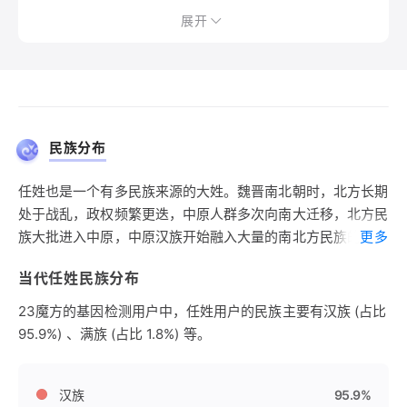
展开
民族分布
任姓也是一个有多民族来源的大姓。魏晋南北朝时，北方长期
处于战乱，政权频繁更迭，中原人群多次向南大迁移，北方民
族大批进入中原，中原汉族开始融入大量的南北方民族的血
更多
液，任姓中发生的著名融入事件有：西汉时，四川西昌地区活
当代任姓民族分布
跃着一支强大的巂蛮夷，蛮酋姓任，到东汉时向北迁移到成都
地区，经南北朝和隋朝之后，此族已经北进到四川北部的平武
23魔方的基因检测用户中，任姓用户的民族主要有汉族 (占比
地区和甘肃南部的陇西地区，成为当地的望族，不久全部融入
95.9%) 、满族 (占比 1.8%) 等。
汉族；汉晋时期，活动于四川湖北交界地区的巴賨夷也称板循
蛮，有任姓；北宋西夏国党项族有任姓；清朝满洲人中有任
姓，世居沈阳，其先祖为任姓汉人，入旗满化为满洲人。清朝
汉族
95.9%