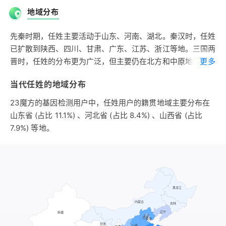
阳是任氏族的首领，任姓之祖。禺阳的直系后裔奚仲是夏后氏
地域分布
禹的车正。车正是夏朝设置的官名，为车官之长。奚仲被封于
薛，在今山东滕州东南建立薛侯国，成为夏朝的从属部落，居
先秦时期，任姓主要活动于山东、河南、湖北。秦汉时，任姓
薛为夏王制造车辆，后来南迁到邳，即今山东微山西北。商汤
已扩散到陕西、四川、甘肃、广东、江苏、浙江等地。三国两
灭夏桀，奚仲的后裔仲虺为商王汤的左相，复居薛。到商朝末
晋时，任姓的分布更为广泛，但主要仍在北方和中原地区。宋
更多
期，仲虺的后裔成移国于挚，在今河南汝南东南，改国号为
时，福建已有任姓人口。清初，任姓进入台湾。
挚。周文王之父娶其女太任为妻，生子姬昌。周武王灭商后，
当代任姓的地域分布
宋朝时期，任姓大约有35万人，约占全国人口的0.46%，排
封成的后裔为薛侯，后改称伯爵。到春秋后期，薛国南迁于下
在第四十七位。任姓第一大省是四川，约占全国任姓总人口的
23魔方的基因检测用户中，任姓用户的籍贯地域主要分布在
邳，即今江苏邳州西南。薛国历经夏、商、周三朝六十四代，
31%。在全国的分布主要集中于四川、山东、河南，这三省任
山东省 (占比 11.1%) 、河北省 (占比 8.4%) 、山西省 (占比
到战国中期为齐国所灭，公子登出奔楚国，楚怀王以沛地赐予
姓大约占任姓总人口的70%；其次分布于湖北、甘肃，这两省
7.9%) 等地。
公子登为食邑，故城在今安徽宿州西北，子孙有以国名为氏的
占任姓总人口的14%。全国的任姓主要分布于长江以北地区，
薛氏，亦有以姓为氏的任氏。任姓任氏有2300年以上的历
形成了以西部川陇、中部豫鄂、东部齐鲁为中心的三块任姓聚
史。
集区。
第二支出自风姓。黄帝之前为炎帝，炎帝之前为伏羲氏。伏羲
明朝时期，任姓大约有31万人，约占全国人口的0.33%，排
氏即太昊，也称太皞，风姓。太昊后裔在夏朝时称有仍氏，有
在第七十位。宋元明600余年间，全国人口纯增长率是20%，
仍氏部落活动于山东南部微山湖地区，建立有仍氏国。夏朝建
任姓人口不但没有增长，反而减少了。北方长期的战乱使主要
立于公元前2070年前后，是中国第一个以父系传位的王朝，
分布于北方的任姓受到了严重的冲击。山西为任姓第一大省，
禹传启，启传太康，太康传仲康，仲康传相。夏后相娶有仍氏
约占任姓总人口的21.8%。在全国主要分布于山西、山东、浙