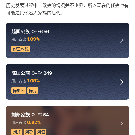
历史发展过程中，改姓的情况并不少见，所以现在的任姓也有
可能是其他名人家族的后代。
越国公族 O-F656
1.09%
用户占比
越王勾践
陈国公族 O-F4249
1.09%
用户占比
陈胡公
陈完
刘邦家族 O-F254
0.82%
用户占比
刘邦
刘盈
刘恒