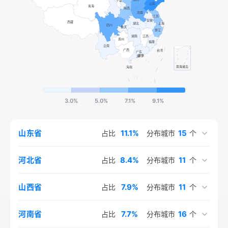
女缗，生夏后少康，少康就生于有仍氏，即今山东济宁东南。
江、四川四省，这四省大约占任姓总人口的61%；其次分布于
到商朝时，有仍氏也称任。一直到西周初，风姓任国仍很活
江苏、河北、陕西、河南，这四省集中了任姓总人口的21%。
跃，周桓王时周大夫仍叔即为其后，仍叔也称任叔。太昊后裔
宋元明期间，任姓的分布总格局变化较大，其人口主要由中原
所建立的王国到春秋时仍存在的有任、宿、须句、颛臾等国，
地区向东南、向西迁移。全国重新形成了北方山西、西部四
任国在战国时为齐国吞并。任国以后有任氏。风姓任氏的历史
川、东部山东、东南江浙四块任姓人口聚集地。
至少有2500年。
3.0%
5.0%
7.1%
9.1%
11.1%
15
山东省
占比
分布城市
个
8.4%
11
河北省
占比
分布城市
个
7.9%
11
山西省
占比
分布城市
个
7.7%
16
河南省
占比
分布城市
个
6.8%
6.4%
5.8%
3.9%
3.0%
2.9%
2.6%
2.5%
2.3%
2.0%
7.3%
5.1%
1.9%
1.8%
1.8%
1.6%
1.5%
1.0%
2.1%
13
10
13
10
15
10
10
12
11
9
9
9
9
5
6
1
1
1
1
四川省
江苏省
浙江省
陕西省
北京市
辽宁省
内蒙古自治区
安徽省
黑龙江省
吉林省
湖南省
上海市
湖北省
甘肃省
天津市
重庆市
广东省
福建省
云南省
占比
占比
占比
占比
占比
占比
占比
占比
占比
占比
占比
占比
占比
占比
占比
占比
占比
占比
占比
分布城市
分布城市
分布城市
分布城市
分布城市
分布城市
分布城市
分布城市
分布城市
分布城市
分布城市
分布城市
分布城市
分布城市
分布城市
分布城市
分布城市
分布城市
分布城市
个
个
个
个
个
个
个
个
个
个
个
个
个
个
个
个
个
个
个