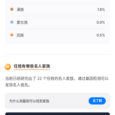
中期以后，旗人与汉人杂居，互相通婚，清末民国初，多数族
人成为汉族。任姓中流入外族人的基因主要发生在西南和西北
满族
1.8%
地区，尤其四川地区任姓的外族加盟，壮大了西部任姓群体。
一直到宋朝，西部和东部任姓群体在地理分布上仍反映出其不
蒙古族
0.9%
同来源的痕迹。
回族
0.5%
任姓有哪些名人家族
当前已经研究出了 22 个任姓的名人家族，通过基因检测可以
发现名人祖先。
为什么测基因可以找到家族
去了解