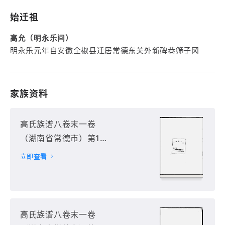
始迁祖
高允（明永乐间）
明永乐元年自安徽全椒县迁居常德东关外新碑巷筛子冈
家族资料
高氏族谱八卷末一卷
（湖南省常德市）第1
册
立即查看
高氏族谱八卷末一卷