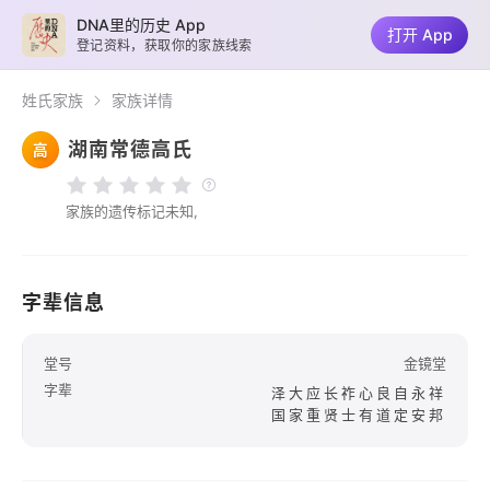
DNA里的历史 App
打开 App
登记资料，获取你的家族线索
姓氏家族
家族详情
湖南常德高氏
高
家族的遗传标记未知,
字辈信息
堂号
金镜堂
字辈
泽大应长祚心良自永祥
国家重贤士有道定安邦