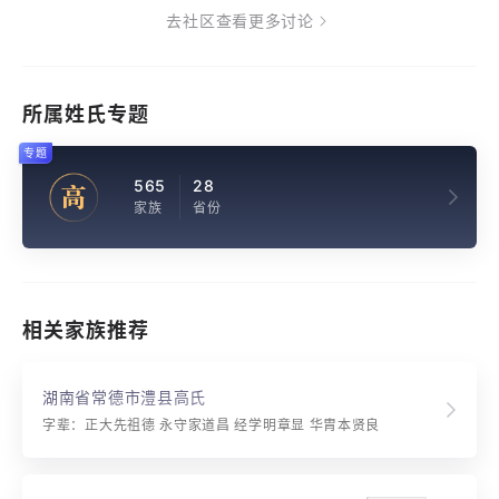
去社区查看更多讨论
所属姓氏专题
专题
565
28
高
家族
省份
相关家族推荐
湖南省常德市澧县高氏
字辈：正大先祖德 永守家道昌 经学明章显 华胄本贤良