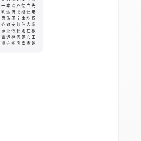
聊一本诒燕德当先
昌明达诗书继述宏
崇良佐周宁秉均权
修齐致安邦信大增
多承业攸长则在根
逢吉运存善见心田
宜遵守扬声富贵绵