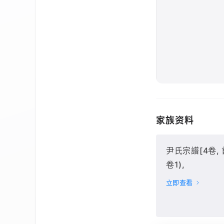
家族资料
尹氏宗譜[4卷, 首
卷1),
立即查看