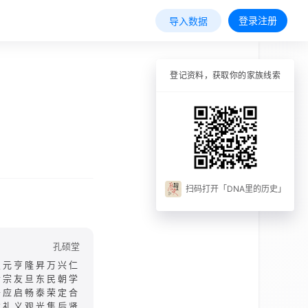
登录注册
导入数据
登记资料，获取你的家族线索
扫码打开「DNA里的历史」
孔硕堂
望元亨隆昇万兴仁
彦宗友旦东民朝学
奇应启畅泰荣定合
惟礼义观光集后贤