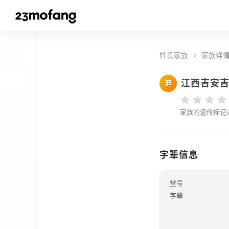
姓氏家族
家族详
江西吉安
尹
家族的遗传标记
字辈信息
堂号
字辈