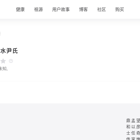
健康
祖源
用户故事
博客
社区
购买
情
吉水尹氏
未知,
鼎孟
和以
士任
传家