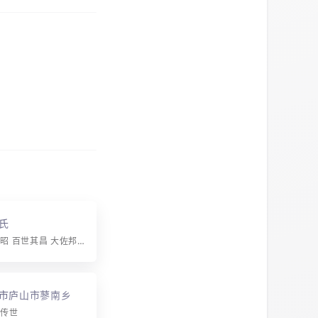
氏
字辈：承时应昭 百世其昌 大佐邦国 奕叶垂光 经纶远振 道德文章 钟灵毓秀 书香有继 贤士良相 财丁双旺
市庐山市蓼南乡尹
德传世