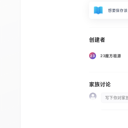
想要保存该
创建者
23魔方祖源
23
家族讨论
写下你对家族