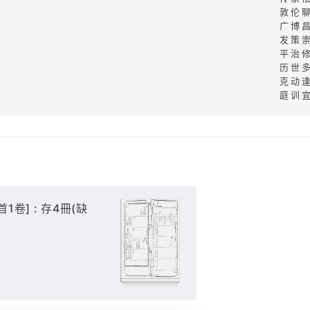
敦伦
广博
发策
平治
历世
克动
庭训
1卷] : 存4冊(缺