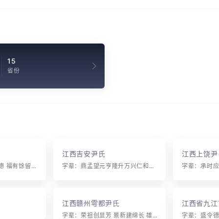
15
省份
江西吉安尹氏
江西上饶尹
字辈：宗民宏启是才德 福有馀留于孙子
字辈：鼎孟望元亨隆升万兴仁和以彦宗友旦东民朝学士任奇应启畅泰荣定合传家惟礼让观光集俊贤敦伦联一本诒燕德当先广博昌明达诗书继述宏发策崇良佐周宪秉钧权平治修齐致安邦信大增历世多承业攸长则在根克勤逢吉运存善见心田庭训宜遵守扬声富贵绵
江西赣州雩都尹氏
江西省九江
氏
字辈：荣祖创显芳 景新建绵长 雄会超铭庆 功勋耀振纲 定纪恒颂理 瑞兆鸿旺强 康泽廉政照 宽盛宏伟常 春晖和顺益 华夏彦文广 恩衍卓浩贤 环宇起昊光
字辈：盛令