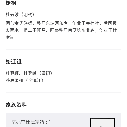
始祖
杜云波（明代）
因与金氏联姻，移居东塘河东岸，创业于金杜社，后因累
发西水，携二子旺昌、旺盛移居南草埝东北乡，创业于杜
家岗
始迁祖
杜登顺、杜登峰（清初）
移居闰州（今镇江）
家族资料
京兆堂杜氏宗譜 : 1冊