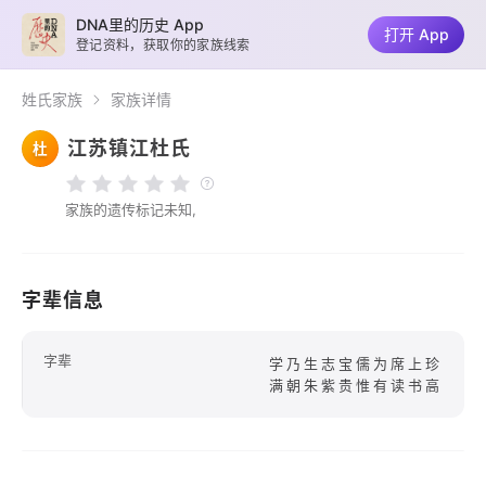
DNA里的历史 App
打开 App
登记资料，获取你的家族线索
姓氏家族
家族详情
江苏镇江杜氏
杜
家族的遗传标记未知,
字辈信息
字辈
学乃生志宝儒为席上珍
满朝朱紫贵惟有读书高