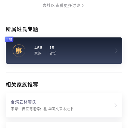
去社区查看更多讨论
所属姓氏专题
专题
456
18
廖
家族
省份
相关家族推荐
台湾云林廖氏
字辈：传家德谊惇仁礼 华国文章本史书