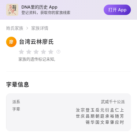
DNA里的历史 App
打开 App
登记资料，获取你的家族线索
姓氏家族
家族详情
台湾云林廖氏
廖
家族的遗传标记未知,
字辈信息
派系
武威千十公派
字辈
汝宗登玉岳元衍孟仁上
世庆昌期朝庭承裕随芳
锡华国文章肇应时